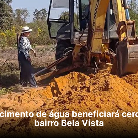
iálogo para aperfeiçoar manejo d
catadores