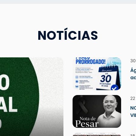
NOTÍCIAS
30
Ág
ad
22
N
V
18