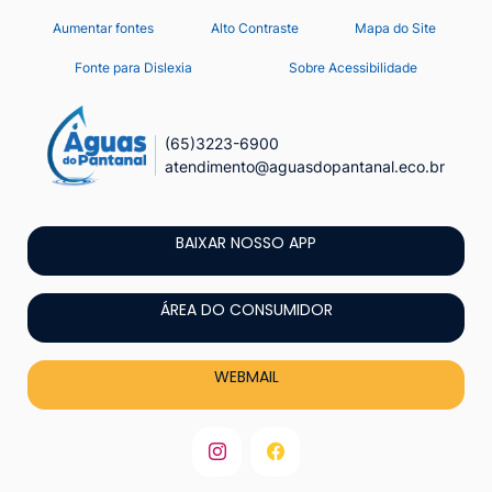
Seção
Ir
Aumentar fontes
Alto Contraste
Mapa do Site
de
para
Fonte para Dislexia
Sobre Acessibilidade
o
atalhos
conteúdo
e
[alt+1]
(65)3223-6900
links
atendimento@aguasdopantanal.eco.br
Ir
de
para
acessibilidade
o
BAIXAR NOSSO APP
menu
[alt+2]
ÁREA DO CONSUMIDOR
Ir
para
WEBMAIL
a
busca
[alt+3]