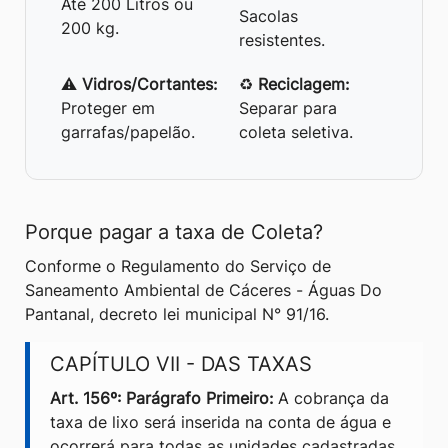
Até 200 Litros ou
Sacolas
200 kg.
resistentes.
⚠️
Vidros/Cortantes:
♻️
Reciclagem:
Proteger em
Separar para
garrafas/papelão.
coleta seletiva.
Porque pagar a taxa de Coleta?
Conforme o Regulamento do Serviço de
Saneamento Ambiental de Cáceres - Águas Do
Pantanal, decreto lei municipal N° 91/16.
CAPÍTULO VII - DAS TAXAS
Art. 156º: Parágrafo Primeiro:
A cobrança da
taxa de lixo será inserida na conta de água e
ocorrerá para todas as unidades cadastradas