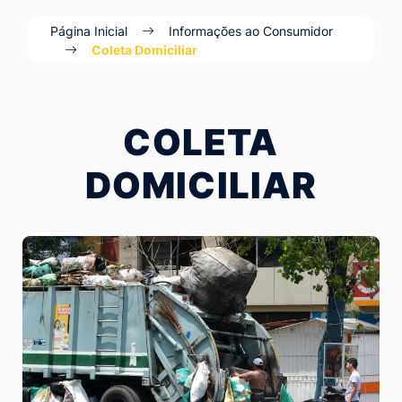
Ir
Página Inicial
Informações ao Consumidor
para
Coleta Domiciliar
o
rodapé
[alt+4]
COLETA
DOMICILIAR