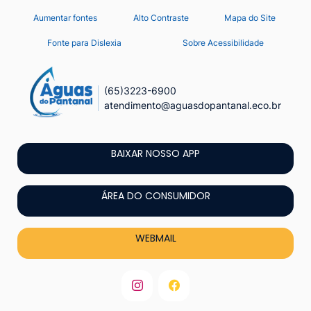
Seção
Ir
Aumentar fontes
Alto Contraste
Mapa do Site
de
para
Fonte para Dislexia
Sobre Acessibilidade
o
atalhos
conteúdo
e
[alt+1]
(65)3223-6900
links
atendimento@aguasdopantanal.eco.br
Ir
de
para
acessibilidade
o
BAIXAR NOSSO APP
menu
[alt+2]
ÁREA DO CONSUMIDOR
Ir
para
WEBMAIL
a
busca
[alt+3]