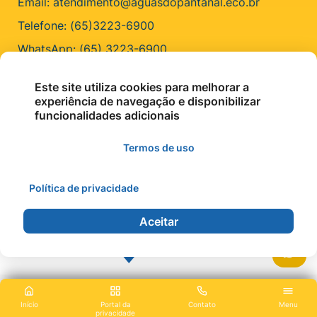
Email: atendimento@aguasdopantanal.eco.br
Telefone: (65)3223-6900
WhatsApp: (65) 3223-6900
ENDEREÇO
Este site utiliza cookies para melhorar a
experiência de navegação e disponibilizar
R. Cel. Faria, 100 - Centro, Cáceres - MT, 78210-206
funcionalidades adicionais
Termos de uso
Política de privacidade
©2026 - Águas do Pantanal - Todos os direitos
reservados.
Aceitar
Início
Portal da
Contato
Menu
privacidade