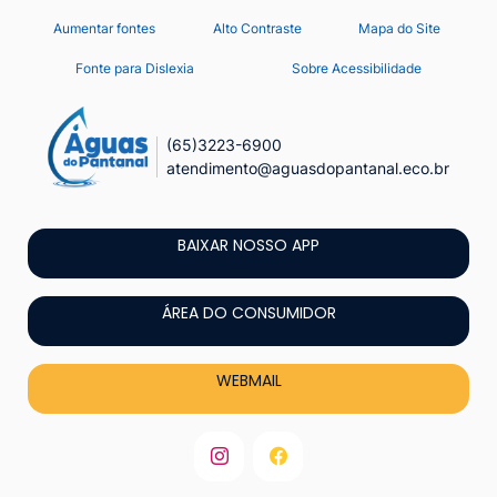
Seção
Ir
Aumentar fontes
Alto Contraste
Mapa do Site
de
para
Fonte para Dislexia
Sobre Acessibilidade
o
atalhos
conteúdo
e
[alt+1]
(65)3223-6900
links
atendimento@aguasdopantanal.eco.br
Ir
de
para
acessibilidade
o
BAIXAR NOSSO APP
menu
[alt+2]
ÁREA DO CONSUMIDOR
Ir
para
WEBMAIL
a
busca
[alt+3]