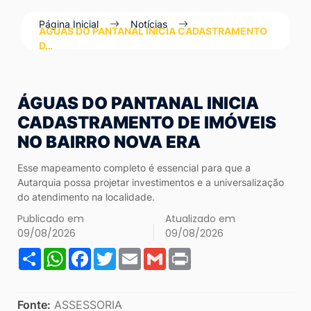
Ir
Página Inicial
Notícias
para
ÁGUAS DO PANTANAL INICIA CADASTRAMENTO
D…
o
rodapé
[alt+4]
ÁGUAS DO PANTANAL INICIA
CADASTRAMENTO DE IMÓVEIS
NO BAIRRO NOVA ERA
Esse mapeamento completo é essencial para que a
Autarquia possa projetar investimentos e a universalização
do atendimento na localidade.
Publicado em
Atualizado em
09/08/2026
09/08/2026
Share
WhatsApp
Facebook
Twitter
Email
Gmail
Print
Fonte:
ASSESSORIA