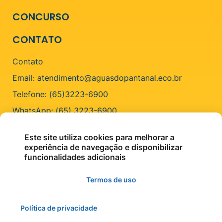
CONCURSO
CONTATO
Contato
Email: atendimento@aguasdopantanal.eco.br
Telefone: (65)3223-6900
WhatsApp: (65) 3223-6900
ENDEREÇO
Este site utiliza cookies para melhorar a
experiência de navegação e disponibilizar
R. Cel. Faria, 100 - Centro, Cáceres - MT, 78210-206
funcionalidades adicionais
Termos de uso
Política de privacidade
©2026 - Águas do Pantanal - Todos os direitos