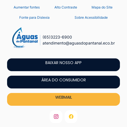
Seção
Ir
Aumentar fontes
Alto Contraste
Mapa do Site
de
para
Fonte para Dislexia
Sobre Acessibilidade
o
atalhos
conteúdo
e
[alt+1]
(65)3223-6900
links
atendimento@aguasdopantanal.eco.br
Ir
de
para
acessibilidade
o
BAIXAR NOSSO APP
menu
[alt+2]
ÁREA DO CONSUMIDOR
Ir
para
WEBMAIL
a
busca
[alt+3]