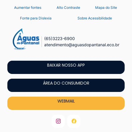
Seção
Ir
Aumentar fontes
Alto Contraste
Mapa do Site
de
para
Fonte para Dislexia
Sobre Acessibilidade
o
atalhos
conteúdo
e
[alt+1]
(65)3223-6900
links
atendimento@aguasdopantanal.eco.br
Ir
de
para
acessibilidade
o
BAIXAR NOSSO APP
menu
[alt+2]
ÁREA DO CONSUMIDOR
Ir
para
WEBMAIL
a
busca
[alt+3]