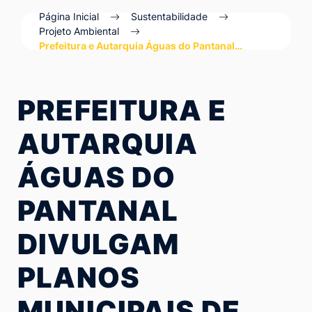
Ir
Página Inicial
Sustentabilidade
para
Projeto Ambiental
Prefeitura e Autarquia Águas do Pantanal…
o
rodapé
[alt+4]
PREFEITURA E
AUTARQUIA
ÁGUAS DO
PANTANAL
DIVULGAM
PLANOS
MUNICIPAIS DE