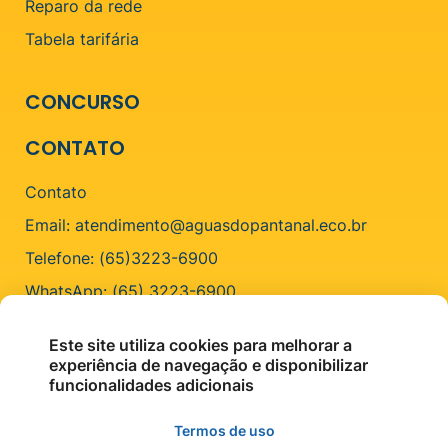
Reparo da rede
Tabela tarifária
CONCURSO
CONTATO
Contato
Email: atendimento@aguasdopantanal.eco.br
Telefone: (65)3223-6900
WhatsApp: (65) 3223-6900
ENDEREÇO
Este site utiliza cookies para melhorar a
experiência de navegação e disponibilizar
R. Cel. Faria, 100 - Centro, Cáceres - MT, 78210-206
funcionalidades adicionais
Termos de uso